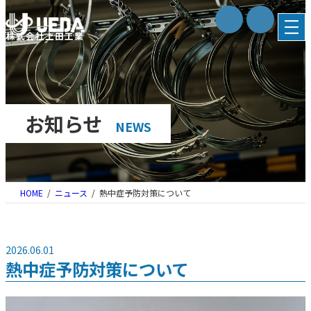
内
容
株式会社上田工業
を
ス
キ
ッ
プ
お知らせ
NEWS
HOME
ニュース
熱中症予防対策について
2026.06.01
熱中症予防対策について