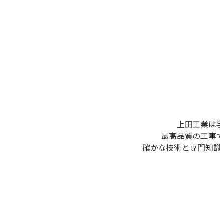
上⽥⼯業は
最⾼品質の⼯事
確かな技術と専⾨知