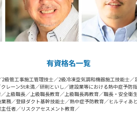
有資格名⼀覧
／2級管⼯事施⼯管理技⼠／2級冷凍空気調和機器施⼯技能⼠
クレーン5t未満／研削といし／建設業等における熱中症予防
者／上級職⻑／上級職⻑教育／上級職⻑再教育／職⻑・安全衛⽣
扱業務／登録ダクト基幹技能⼠／熱中症予防教育／ヒルティあ
業主任者／リスクアセスメント教育／