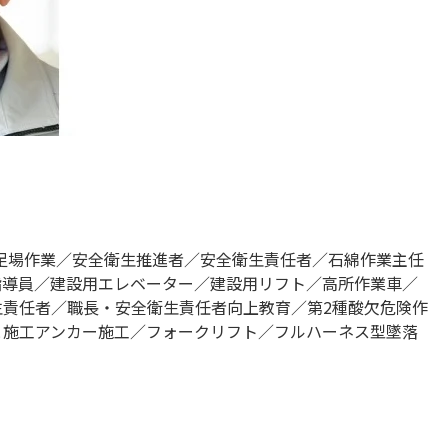
／⾜場作業／安全衛⽣推進者／安全衛⽣責任者／⽯綿作業主任
指導員／建設⽤エレベーター／建設⽤リフト／⾼所作業⾞／
責任者／職⻑・安全衛⽣責任者向上教育／第2種酸⽋危険作
と施⼯アンカー施⼯／フォークリフト／フルハーネス型墜落