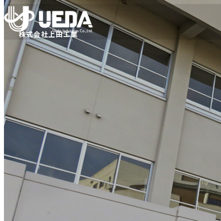
内
容
を
株式会社上田工業
ス
キ
ッ
プ