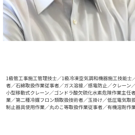
1級管⼯事施⼯管理技⼠／1級冷凍空気調和機器施⼯技能⼠
者／⽯綿取扱作業従事者／ガス溶接／感電防⽌／クレーン／
⼩型移動式クレーン／ゴンドラ酸⽋硫化⽔素危険作業主任
業／第⼆種冷媒フロン類取扱技術者／⽟掛け／低圧電気取
制⽌器具使⽤作業／丸のこ等取扱作業従事者／有機溶剤作