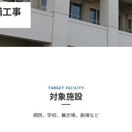
備⼯事
対象施設
病院、学校、展⽰場、劇場など