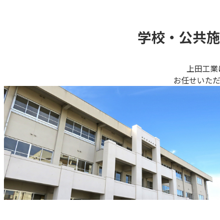
学校・公共施
上⽥⼯業
お任せいた