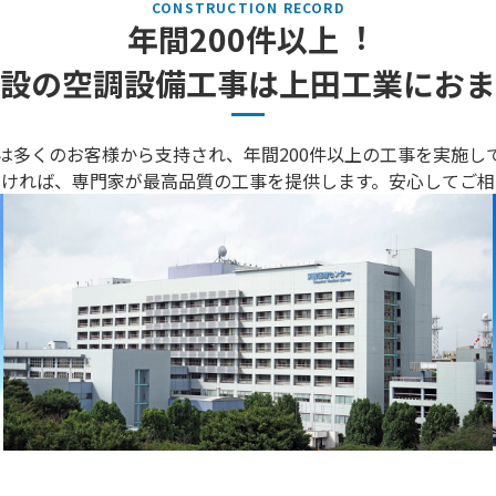
年間200件以上︕
設の空調設備⼯事は上⽥⼯業におま
は多くのお客様から⽀持され、年間200件以上の⼯事を実施し
だければ、専⾨家が最⾼品質の⼯事を提供します。安⼼してご相