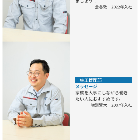
ましょう！
倉谷敦 2022年入社
カ
ラ
ム
リ
ン
ク
施工管理部
メッセージ
家族を大事にしながら働き
たい人におすすめです。
増渕賢大 2007年入社