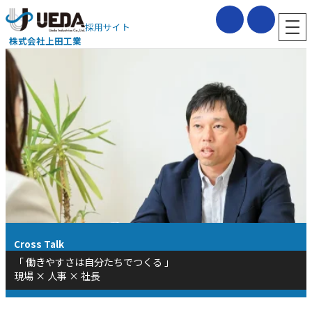
内
容
採用サイト
を
株式会社上田工業
ス
キ
ッ
プ
Cross Talk
「 働きやすさは自分たちでつくる 」
現場 × 人事 × 社長