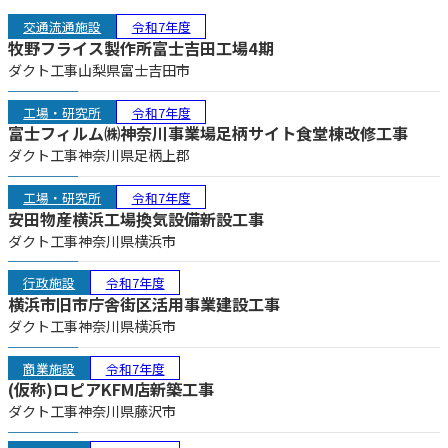
交通流通施設
令和7年度
牧野フライス製作所富士吉田工場4期
ダクト工事
山梨県
富士吉田市
工場・研究所
令和7年度
富士フィルム㈱神奈川事業場足柄サイト食堂棟改修工事
ダクト工事
神奈川県
足柄上郡
工場・研究所
令和7年度
安田物産横浜工場換気設備新設工事
ダクト工事
神奈川県
横浜市
行政施設
令和7年度
横浜市旧市庁舎街区活用事業建設工事
ダクト工事
神奈川県
横浜市
商業施設
令和7年度
(仮称)ロピアKFM店新築工事
ダクト工事
神奈川県
藤沢市