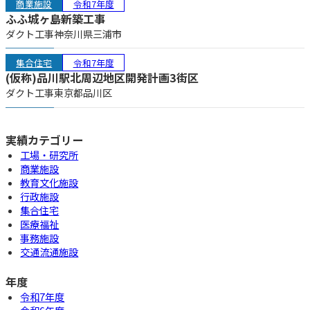
商業施設
令和7年度
ふふ城ヶ島新築工事
ダクト工事
神奈川県
三浦市
集合住宅
令和7年度
(仮称)品川駅北周辺地区開発計画3街区
ダクト工事
東京都
品川区
実績カテゴリー
工場・研究所
商業施設
教育文化施設
行政施設
集合住宅
医療福祉
事務施設
交通流通施設
年度
令和7年度