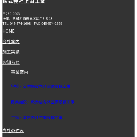
株式会社上田工業
〒230-0003
神奈川県横浜市鶴見区尻手3-5-13
TEL.
045-574-1698
FAX.
045-574-1699
HOME
会社案内
施工実績
お知らせ
事業案内
学校・公共施設向け空調設備⼯事
商業施設・飲⾷店向け空調設備⼯事
⼯場・倉庫向け空調設備⼯
事
当社の強み