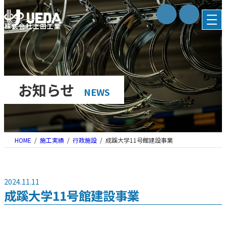
内
容
株式会社上田工業
を
ス
キ
ッ
プ
お知らせ
NEWS
HOME
施工実績
行政施設
成蹊大学11号館建設事業
2024.11.11
成蹊大学11号館建設事業