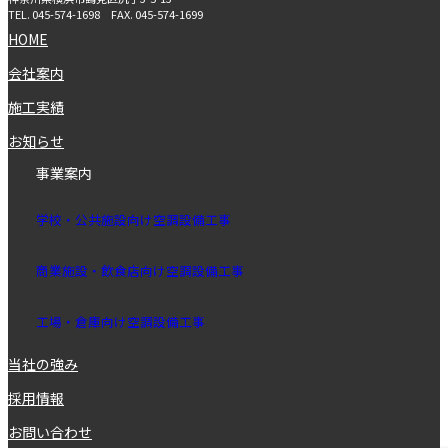
TEL.
045-574-1698
FAX.
045-574-1699
HOME
会社案内
施工実績
お知らせ
事業案内
学校・公共施設向け空調設備⼯事
商業施設・飲⾷店向け空調設備⼯事
⼯場・倉庫向け空調設備⼯
事
当社の強み
採用情報
お問い合わせ