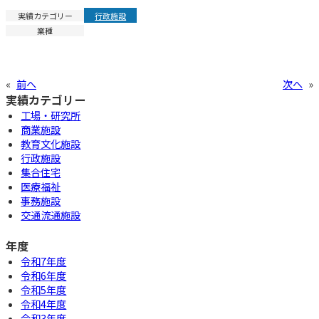
実績カテゴリー
行政施設
業種
«
前へ
次へ
»
実績カテゴリー
工場・研究所
商業施設
教育文化施設
行政施設
集合住宅
医療福祉
事務施設
交通流通施設
年度
令和7年度
令和6年度
令和5年度
令和4年度
令和3年度