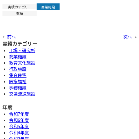
実績カテゴリー
商業施設
業種
«
前へ
次へ
»
実績カテゴリー
工場・研究所
商業施設
教育文化施設
行政施設
集合住宅
医療福祉
事務施設
交通流通施設
年度
令和7年度
令和6年度
令和5年度
令和4年度
令和3年度