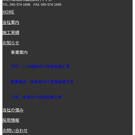
TEL.
045-574-1698
FAX.
045-574-1699
HOME
会社案内
施工実績
お知らせ
事業案内
学校・公共施設向け空調設備⼯事
商業施設・飲⾷店向け空調設備⼯事
⼯場・倉庫向け空調設備⼯
事
当社の強み
採用情報
お問い合わせ