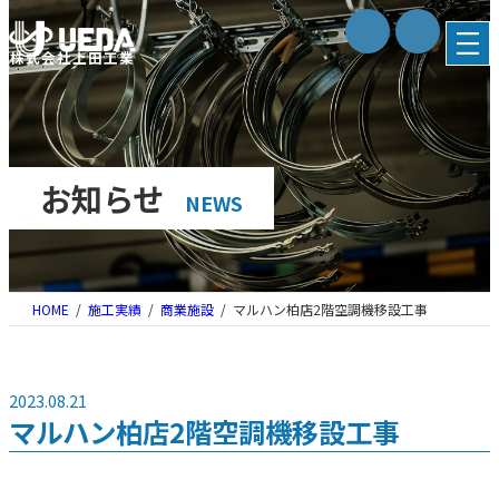
内
容
株式会社上田工業
を
ス
キ
ッ
プ
お知らせ
NEWS
HOME
施工実績
商業施設
マルハン柏店2階空調機移設工事
2023.08.21
マルハン柏店2階空調機移設工事