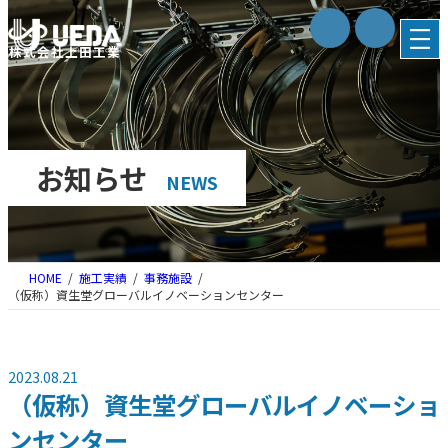
内
容
株式会社上田工業
を
ス
キ
ッ
プ
お知らせ
NEWS
HOME
施工実績
事務施設
（仮称）資生堂グローバルイノベーションセンター
2023.08.21
（仮称）資生堂グローバルイノベーショ
ンセンター