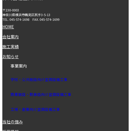
〒230-0003
神奈川県横浜市鶴見区尻手3-5-13
TEL.
045-574-1698
FAX.
045-574-1699
HOME
会社案内
施工実績
お知らせ
事業案内
学校・公共施設向け空調設備⼯事
商業施設・飲⾷店向け空調設備⼯事
⼯場・倉庫向け空調設備⼯
事
当社の強み