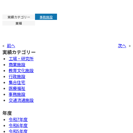
実績カテゴリー
事務施設
業種
«
前へ
次へ
»
実績カテゴリー
工場・研究所
商業施設
教育文化施設
行政施設
集合住宅
医療福祉
事務施設
交通流通施設
年度
令和7年度
令和6年度
令和5年度