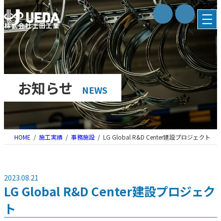
内
容
株式会社上田工業
を
ス
キ
ッ
プ
お知らせ
NEWS
HOME
施工実績
事務施設
LG Global R&D Center建設プロジェクト
2023.08.21
LG Global R&D Center建設プロジェク
ト