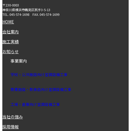
〒230-0003
神奈川県横浜市鶴見区尻手3-5-13
TEL.
045-574-1698
FAX.
045-574-1699
HOME
会社案内
施工実績
お知らせ
事業案内
学校・公共施設向け空調設備⼯事
商業施設・飲⾷店向け空調設備⼯事
⼯場・倉庫向け空調設備⼯
事
当社の強み
採用情報